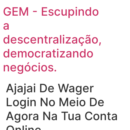
GEM - Escupindo
a
descentralização,
democratizando
negócios.
Ajajai De Wager
Login No Meio De
Agora Na Tua Conta
Online