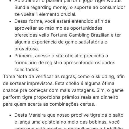
Ao adentrar o planeta perform jogo Tiger woods
Bundle regarding money, o suporte ao consumidor
ze vuelta 1 elemento crucial.
Dessa forma, você estará entendido afin de
aproveitar ao máximo as oportunidades
oferecidas vello Fortune Gambling Brazilian e ter
alguma experiência de game satisfatória e
proveitosa.
Primeiro, acesse o site oficial e preencha o
formulário de registro apresentando os dados
solicitados.
Tome Nota de verificar as regras, como o skidding, afin
de sortear imprevistos. Esta chollo é alguma ótima
chance pra começar com mais vantagens. Sim, o game
perform tigre proporciona prêmios reais em dinheiro
para quem acerta as combinações certas.
Desta Maneira que nosso proclive tigre dá o salto
e lança uma epístola no meio das bobinas, você
sabe que está prestes a mergulhar em o turbilhão