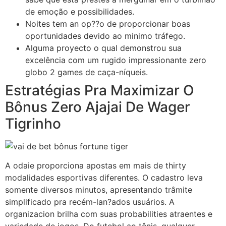
de emoção e possibilidades.
Noites tem an op??o de proporcionar boas
oportunidades devido ao minimo tráfego.
Alguma proyecto o qual demonstrou sua
excelência com um rugido impressionante zero
globo 2 games de caça-níqueis.
Estratégias Pra Maximizar O
Bônus Zero Ajajai De Wager
Tigrinho
A odaie proporciona apostas em mais de thirty
modalidades esportivas diferentes. O cadastro leva
somente diversos minutos, apresentando trâmite
simplificado pra recém-lan?ados usuários. A
organizacion brilha com suas probabilities atraentes e