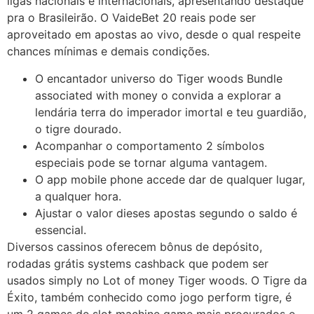
ligas nacionais e internacionais, apresentando destaque
pra o Brasileirão. O VaideBet 20 reais pode ser
aproveitado em apostas ao vivo, desde o qual respeite
chances mínimas e demais condições.
O encantador universo do Tiger woods Bundle
associated with money o convida a explorar a
lendária terra do imperador imortal e teu guardião,
o tigre dourado.
Acompanhar o comportamento 2 símbolos
especiais pode se tornar alguma vantagem.
O app mobile phone accede dar de qualquer lugar,
a qualquer hora.
Ajustar o valor dieses apostas segundo o saldo é
essencial.
Diversos cassinos oferecem bônus de depósito,
rodadas grátis systems cashback que podem ser
usados simply no Lot of money Tiger woods. O Tigre da
Éxito, também conhecido como jogo perform tigre, é
um 2 games de slot machine game mais procurados e