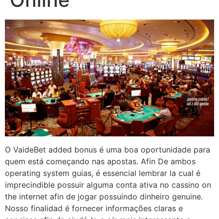
O VaideBet added bonus é uma boa oportunidade para
quem está começando nas apostas. Afin De ambos
operating system guias, é essencial lembrar la cual é
imprecindible possuir alguma conta ativa no cassino on
the internet afin de jogar possuindo dinheiro genuine.
Nosso finalidad é fornecer informações claras e