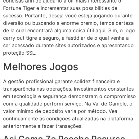
concisas afin de ajudá-lo a oír mais interessante o
Fortune Tiger e incrementar suas possibilities de
sucesso. Portanto, deseja você esteja jogando durante
diversão ou buscando a enorme premio, temos certeza
de la cual encontrará alguma coisa útil aqui. Sim, o jogo
carry out tigre é seguro, a fastidiar de o qual venha a
ser acessado durante sites autorizados e apresentando
proteção SSL.
Melhores Jogos
A gestão profissional garante solidez financeira e
transparência nas operações. Investimentos constantes
em tecnologia e segurança demonstram o compromisso
com a qualidade perform serviço. Na Vai de Gamble, o
valor mínimo de depósito varia por método. Vea
continuamente as condições atualizadas na plataforma
anteriormente a fazer transações.