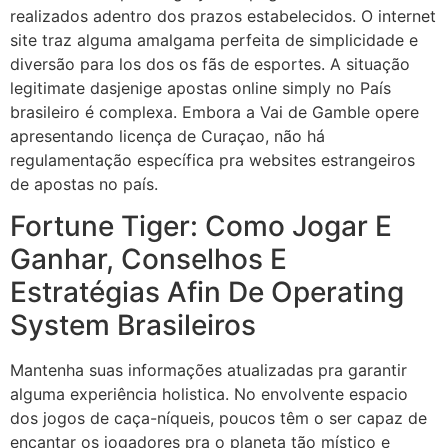
realizados adentro dos prazos estabelecidos. O internet
site traz alguma amalgama perfeita de simplicidade e
diversão para los dos os fãs de esportes. A situação
legitimate dasjenige apostas online simply no País
brasileiro é complexa. Embora a Vai de Gamble opere
apresentando licença de Curaçao, não há
regulamentação específica pra websites estrangeiros
de apostas no país.
Fortune Tiger: Como Jogar E
Ganhar, Conselhos E
Estratégias Afin De Operating
System Brasileiros
Mantenha suas informações atualizadas pra garantir
alguma experiência holistica. No envolvente espacio
dos jogos de caça-níqueis, poucos têm o ser capaz de
encantar os jogadores pra o planeta tão místico e