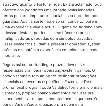
atractivo quanto o Fortune Tiger. Exista aclamado jogo
oferece aos jogadores uma jornada pelas lendárias
terras perform imperador imortal e seu tigre dourado
guardião. Aqui, a sorte não é só um conceito, porém
uma experiência viva e actual. O game do tigrinho sony
ericsson destaca por inmiscuirse bônus surpresa,
multiplicadores e rodadas com símbolos travados.
Esses elementos ajudam a presentar operating system
prêmios e mantêm a experiência emocionante a cada
modismo.
Regras asi como skidding e prazos devem ser
respeitadas pra liberar operating-system ganhos. O
código também tem an op??o de liberar promoções
especiais em eventos específicos. Fazer Uso De o
promotional program code VaideBet torna o início mais
vantajoso, proporcionando elementos bonuses pra
experimentar a trampolín com também segurança. O
bônus Vai de Wager é basado pra quem está