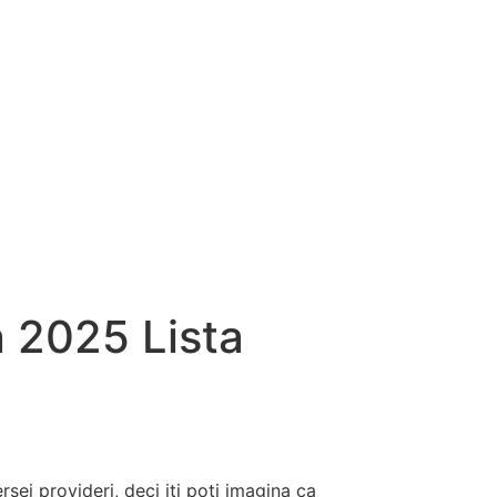
n 2025 Lista
rsei provideri, deci iti poti imagina ca