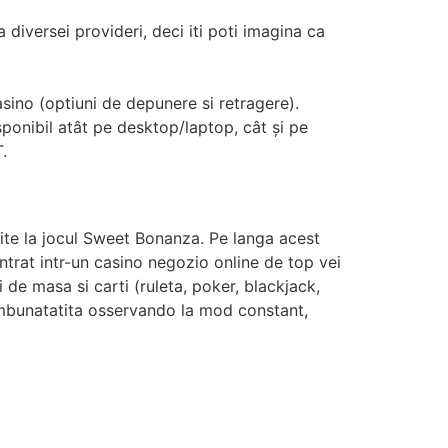
 diversei provideri, deci iti poti imagina ca
casino (optiuni de depunere si retragere).
sponibil atât pe desktop/laptop, cât și pe
.
ite la jocul Sweet Bonanza. Pe langa acest
intrat intr-un casino negozio online de top vei
i de masa si carti (ruleta, poker, blackjack,
te imbunatatita osservando la mod constant,