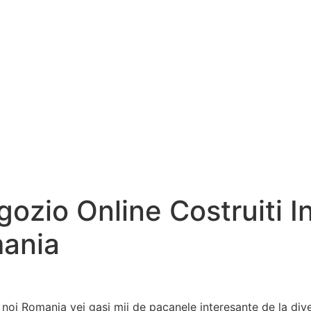
ozio Online Costruiti I
mania
ri noi Romania vei gasi mii de pacanele interesante de la dive