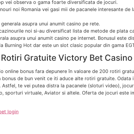
op vei observa o gama foarte diversificata de jocuri.
zinouri noi Romania vei gasi mii de pacanele interesante de la
re generala asupra unui anumit casino pe rete.
 cazinourile noi si-au diversificat lista de metode de plata 
nerala asupra unui anumit casino pe internet. Bonusul este di
la Burning Hot dar este un slot clasic popular din gama EGT
Rotiri Gratuite Victory Bet Casino
o online bonus fara depunere în valoare de 200 rotiri gratu
 bonus de bun venit ce iti aduce alte rotiri gratuite. Odata 
Astfel, te vei putea distra la pacanele (sloturi video), jocur
ngo, sporturi virtuale, Aviator si altele. Oferta de jocuri es
bet login