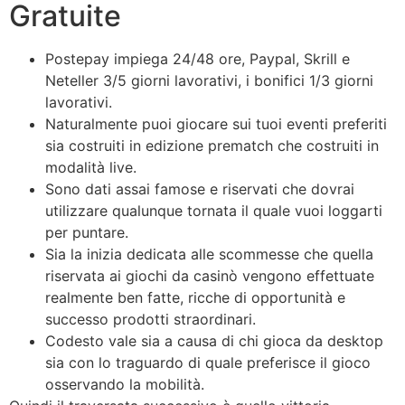
Gratuite
Postepay impiega 24/48 ore, Paypal, Skrill e
Neteller 3/5 giorni lavorativi, i bonifici 1/3 giorni
lavorativi.
Naturalmente puoi giocare sui tuoi eventi preferiti
sia costruiti in edizione prematch che costruiti in
modalità live.
Sono dati assai famose e riservati che dovrai
utilizzare qualunque tornata il quale vuoi loggarti
per puntare.
Sia la inizia dedicata alle scommesse che quella
riservata ai giochi da casinò vengono effettuate
realmente ben fatte, ricche di opportunità e
successo prodotti straordinari.
Codesto vale sia a causa di chi gioca da desktop
sia con lo traguardo di quale preferisce il gioco
osservando la mobilità.