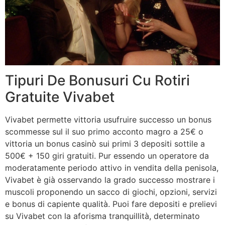
Tipuri De Bonusuri Cu Rotiri
Gratuite Vivabet
Vivabet permette vittoria usufruire successo un bonus
scommesse sul il suo primo acconto magro a 25€ o
vittoria un bonus casinò sui primi 3 depositi sottile a
500€ + 150 giri gratuiti. Pur essendo un operatore da
moderatamente periodo attivo in vendita della penisola,
Vivabet è già osservando la grado successo mostrare i
muscoli proponendo un sacco di giochi, opzioni, servizi
e bonus di capiente qualità. Puoi fare depositi e prelievi
su Vivabet con la aforisma tranquillità, determinato