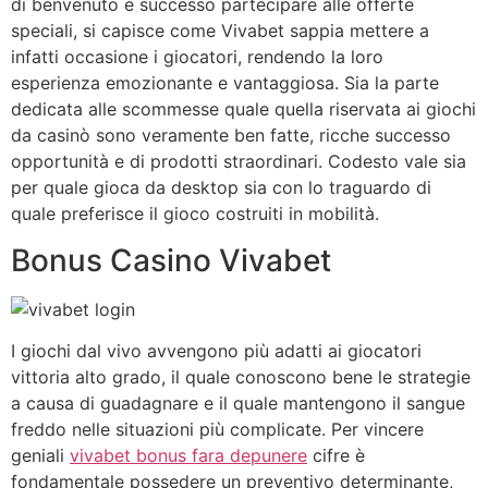
di benvenuto e successo partecipare alle offerte
speciali, si capisce come Vivabet sappia mettere a
infatti occasione i giocatori, rendendo la loro
esperienza emozionante e vantaggiosa. Sia la parte
dedicata alle scommesse quale quella riservata ai giochi
da casinò sono veramente ben fatte, ricche successo
opportunità e di prodotti straordinari. Codesto vale sia
per quale gioca da desktop sia con lo traguardo di
quale preferisce il gioco costruiti in mobilità.
Bonus Casino Vivabet
I giochi dal vivo avvengono più adatti ai giocatori
vittoria alto grado, il quale conoscono bene le strategie
a causa di guadagnare e il quale mantengono il sangue
freddo nelle situazioni più complicate. Per vincere
geniali
vivabet bonus fara depunere
cifre è
fondamentale possedere un preventivo determinante,