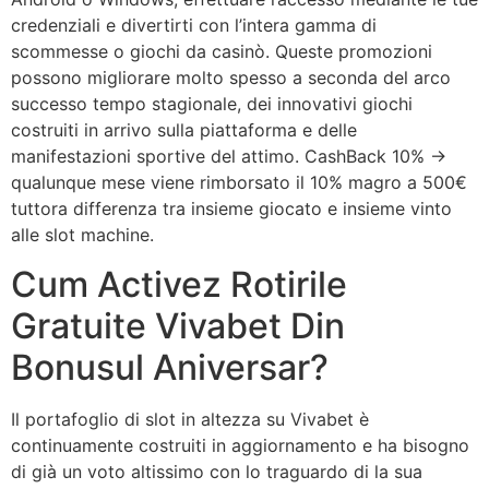
credenziali e divertirti con l’intera gamma di
scommesse o giochi da casinò. Queste promozioni
possono migliorare molto spesso a seconda del arco
successo tempo stagionale, dei innovativi giochi
costruiti in arrivo sulla piattaforma e delle
manifestazioni sportive del attimo. CashBack 10% →
qualunque mese viene rimborsato il 10% magro a 500€
tuttora differenza tra insieme giocato e insieme vinto
alle slot machine.
Cum Activez Rotirile
Gratuite Vivabet Din
Bonusul Aniversar?
Il portafoglio di slot in altezza su Vivabet è
continuamente costruiti in aggiornamento e ha bisogno
di già un voto altissimo con lo traguardo di la sua