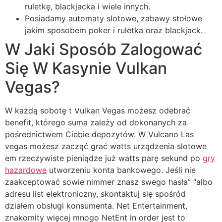
ruletkę, blackjacka i wiele innych.
Posiadamy automaty slotowe, zabawy stołowe
jakim sposobem poker i ruletka oraz blackjack.
W Jaki Sposób Zalogować
Się W Kasynie Vulkan
Vegas?
W każdą sobotę t Vulkan Vegas możesz odebrać
benefit, którego suma zależy od dokonanych za
pośrednictwem Ciebie depozytów. W Vulcano Las
vegas możesz zacząć grać watts urządzenia slotowe
em rzeczywiste pieniądze już watts parę sekund po
gry
hazardowe
utworzeniu konta bankowego. Jeśli nie
zaakceptować sowie nimmer znasz swego hasła” “albo
adresu list elektroniczny, skontaktuj się spośród
działem obsługi konsumenta. Net Entertainment,
znakomity więcej mnogo NetEnt in order jest to