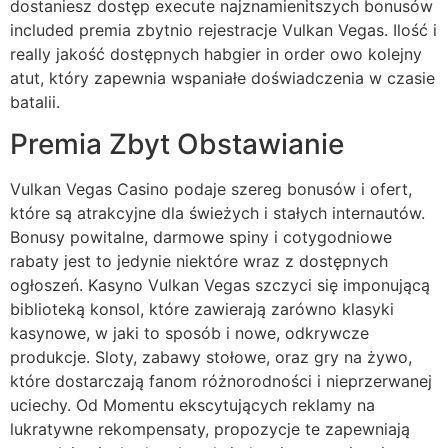
dostaniesz dostęp execute najznamienitszych bonusów
included premia zbytnio rejestracje Vulkan Vegas. Ilość i
really jakość dostępnych habgier in order owo kolejny
atut, który zapewnia wspaniałe doświadczenia w czasie
batalii.
Premia Zbyt Obstawianie
Vulkan Vegas Casino podaje szereg bonusów i ofert,
które są atrakcyjne dla świeżych i stałych internautów.
Bonusy powitalne, darmowe spiny i cotygodniowe
rabaty jest to jedynie niektóre wraz z dostępnych
ogłoszeń. Kasyno Vulkan Vegas szczyci się imponującą
biblioteką konsol, które zawierają zarówno klasyki
kasynowe, w jaki to sposób i nowe, odkrywcze
produkcje. Sloty, zabawy stołowe, oraz gry na żywo,
które dostarczają fanom różnorodności i nieprzerwanej
uciechy. Od Momentu ekscytujących reklamy na
lukratywne rekompensaty, propozycje te zapewniają