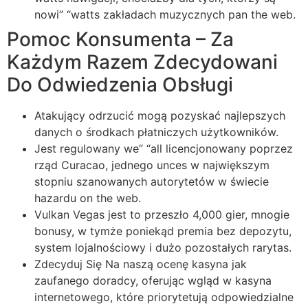
nowi” “watts zakładach muzycznych pan the web.
Pomoc Konsumenta – Za
Każdym Razem Zdecydowani
Do Odwiedzenia Obsługi
Atakujący odrzucić mogą pozyskać najlepszych
danych o środkach płatniczych użytkowników.
Jest regulowany we” “all licencjonowany poprzez
rząd Curacao, jednego unces w największym
stopniu szanowanych autorytetów w świecie
hazardu on the web.
Vulkan Vegas jest to przeszło 4,000 gier, mnogie
bonusy, w tymże poniekąd premia bez depozytu,
system lojalnościowy i dużo pozostałych rarytas.
Zdecyduj Się Na naszą ocenę kasyna jak
zaufanego doradcy, oferując wgląd w kasyna
internetowego, które priorytetują odpowiedzialne