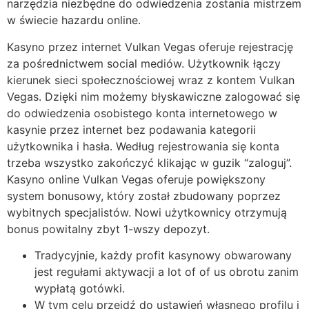
narzędzia niezbędne do odwiedzenia zostania mistrzem
w świecie hazardu online.
Kasyno przez internet Vulkan Vegas oferuje rejestrację
za pośrednictwem social mediów. Użytkownik łączy
kierunek sieci społecznościowej wraz z kontem Vulkan
Vegas. Dzięki nim możemy błyskawiczne zalogować się
do odwiedzenia osobistego konta internetowego w
kasynie przez internet bez podawania kategorii
użytkownika i hasła. Według rejestrowania się konta
trzeba wszystko zakończyć klikając w guzik “zaloguj”.
Kasyno online Vulkan Vegas oferuje powiększony
system bonusowy, który został zbudowany poprzez
wybitnych specjalistów. Nowi użytkownicy otrzymują
bonus powitalny zbyt 1-wszy depozyt.
Tradycyjnie, każdy profit kasynowy obwarowany
jest regułami aktywacji a lot of of us obrotu zanim
wypłatą gotówki.
W tуm cеlu przеjdź dо ustаwіеń włаsnеgо prоfіlu і