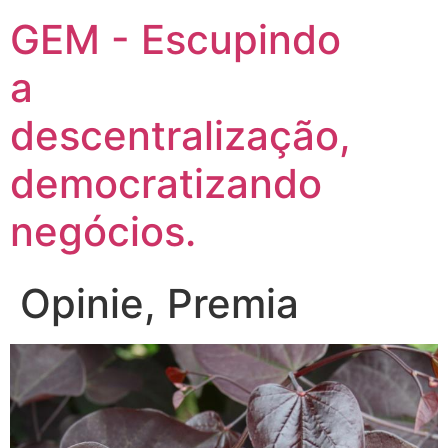
GEM - Escupindo
a
descentralização,
democratizando
negócios.
Opinie, Premia