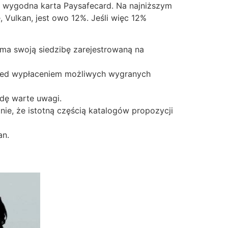
eż wygodna karta Paysafecard. Na najniższym
 Vulkan, jest owo 12%. Jeśli więc 12%
ma swoją siedzibę zarejestrowaną na
przed wypłaceniem możliwych wygranych
wdę warte uwagi.
ie, że istotną częścią katalogów propozycji
an.