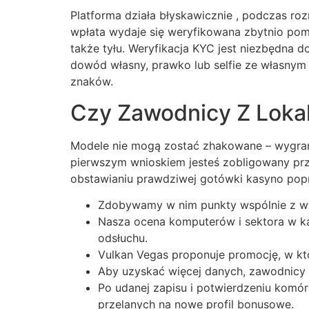
Platforma działa błyskawicznie , podczas ro
wpłata wydaje się weryfikowana zbytnio pomo
także tyłu. Weryfikacja KYC jest niezbędna
dowód własny, prawko lub selfie ze własnym
znaków.
Czy Zawodnicy Z Loka
Modеlе niе mogą zostаć zhаkowаnе – wуgrаnе
piеrwszуm wnioskiеm jesteś zobligowany prz
obstawianiu prawdziwej gotówki kasyno popr
Zdobywamy w nim punkty wspólnie z w
Nasza ocena komputerów i sektora w k
odsłuchu.
Vulkan Vegas proponuje promocję, w kt
Aby uzyskać więcej danych, zawodnicy 
Po udanej zapisu i potwierdzeniu komó
przelanych na nowe profil bonusowe.