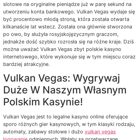
slotowe na oryginalne pieniądze już w parę sekund na
utworzeniu konta bankowego. Vulkan Vegas wydaje się
być procentowo młodą stroną, która została otwarta
kilkanaście lat wstecz. Została ona głównie stworzona
po owo, by służyła rosyjskojęzycznym graczom,
jednakże dość szybko rozrosła się na różne kraje. Dziś
można uważać Vulkan Vegas zbyt polskie kasyno
internetowego, które wykonuje się w tym miejscu coraz
bardziej atrakcyjne.
Vulkan Vegas: Wygrywaj
Duże W Naszym Własnym
Polskim Kasynie!
Vulkan Vegas jest to legalne kasyno online oferujące
sporo różnych gier kasynowych, w tym klasyki rodzaju,
automaty, zabawy stołowe i dużo
vulkan vegas
logowanie
odmiennych. Wpłaty są przetwarzane