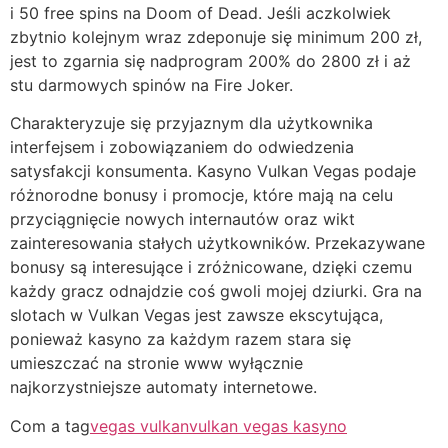
i 50 free spins na Doom of Dead. Jeśli aczkolwiek
zbytnio kolejnym wraz zdeponuje się minimum 200 zł,
jest to zgarnia się nadprogram 200% do 2800 zł i aż
stu darmowych spinów na Fire Joker.
Charakteryzuje się przyjaznym dla użytkownika
interfejsem i zobowiązaniem do odwiedzenia
satysfakcji konsumenta. Kasyno Vulkan Vegas podaje
różnorodne bonusy i promocje, które mają na celu
przyciągnięcie nowych internautów oraz wikt
zainteresowania stałych użytkowników. Przekazywane
bonusy są interesujące i zróżnicowane, dzięki czemu
każdy gracz odnajdzie coś gwoli mojej dziurki. Gra na
slotach w Vulkan Vegas jest zawsze ekscytująca,
ponieważ kasyno za każdym razem stara się
umieszczać na stronie www wyłącznie
najkorzystniejsze automaty internetowe.
Com a tag
vegas vulkan
vulkan vegas kasyno