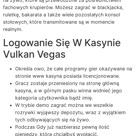
fachowych krupierów. Możesz zagrać w blackjacka,
ruletkę, bakarata a także wiele pozostałych konsol
stołowych, które transmitowane są w momencie
realnym.
Logowanie Się W Kasynie
Vulkan Vegas
Określa owo, że całe programy gier okazywane na
stronie www kasyna posiada licencjonowane.
Gracz zostaje przeniesiony na stronę główną
kasyna, a w górnym pasku winna widnieć jego
kategoria użytkownika bądź imię.
W trybie demo zagrać można we wszelkie
rozrywki wyjąwszy depozytu, wraz z wyjątkiem
tych odbywających się na żywo.
Podczas Gdy już nazbierasz pewną ilość
pieniędzy, którą chciałbyś wypłacić.