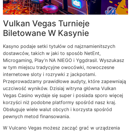
Vulkan Vegas Turnieje
Biletowane W Kasynie
Kasyno podaje setki tytułów od najznamienitszych
dostawców, takich w jaki to sposób NetEnt,
Microgaming, Play’n NA NIEGO i Yggdrasil. Wyszukasz
w tym miejscu tradycyjne owocówki, nowoczesne
internetowe sloty i rozrywki z jackpotami.
Przeprowadzamy prawidłowe audyty, które zapewniają
uczciwość wyników. Dzisiaj witryna główna Vulkan
Vegas Casino wydaje się super i posiada sporo więcej
korzyści niż podobne platformy spośród nasz kraj.
Obsługuje wiele walut obcych i korzysta spośród
pewnych metod finansowania.
W Vulcano Vegas możesz zacząć grać w urządzenia