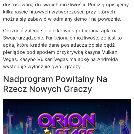
dostosowaną do swoich możliwości. Poniżej opisujemy
kilkanaście hitowych wytwórczości, przy których
można się zabawić w odmiany demo i na poważnie.
Odrzucić zaleca się aczkolwiek pobierania apki na
Swoje urządzenie. Funkcjonuje możliwość, że jest to
apka, która kradnie dane posiadacza opisie bądź
pieniądze pod spodem przykrywką kasyna Vulkan
Vegas. Kasyno Vulkan Vegas ma apkę na Androida
występuje wyłącznie gwoli graczy.
Nadprogram Powitalny Na
Rzecz Nowych Graczy