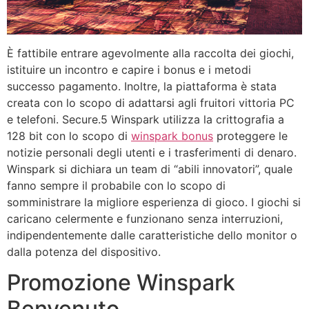
È fattibile entrare agevolmente alla raccolta dei giochi,
istituire un incontro e capire i bonus e i metodi
successo pagamento. Inoltre, la piattaforma è stata
creata con lo scopo di adattarsi agli fruitori vittoria PC
e telefoni. Secure.5 Winspark utilizza la crittografia a
128 bit con lo scopo di
winspark bonus
proteggere le
notizie personali degli utenti e i trasferimenti di denaro.
Winspark si dichiara un team di “abili innovatori”, quale
fanno sempre il probabile con lo scopo di
somministrare la migliore esperienza di gioco. I giochi si
caricano celermente e funzionano senza interruzioni,
indipendentemente dalle caratteristiche dello monitor o
dalla potenza del dispositivo.
Promozione Winspark
Benvenuto