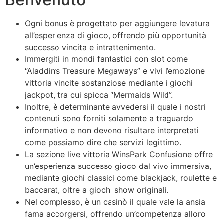
Ogni bonus è progettato per aggiungere levatura
all’esperienza di gioco, offrendo più opportunità
successo vincita e intrattenimento.
Immergiti in mondi fantastici con slot come
“Aladdin’s Treasure Megaways” e vivi l’emozione
vittoria vincite sostanziose mediante i giochi
jackpot, tra cui spicca “Mermaids Wild”.
Inoltre, è determinante avvedersi il quale i nostri
contenuti sono forniti solamente a traguardo
informativo e non devono risultare interpretati
come possiamo dire che servizi legittimo.
La sezione live vittoria WinsPark Confusione offre
un’esperienza successo gioco dal vivo immersiva,
mediante giochi classici come blackjack, roulette e
baccarat, oltre a giochi show originali.
Nel complesso, è un casinò il quale vale la ansia
fama accorgersi, offrendo un’competenza alloro