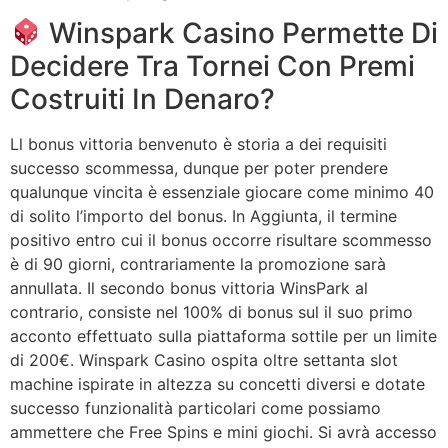
Winspark Casino Permette Di
Decidere Tra Tornei Con Premi
Costruiti In Denaro?
Ll bonus vittoria benvenuto è storia a dei requisiti
successo scommessa, dunque per poter prendere
qualunque vincita è essenziale giocare come minimo 40
di solito l’importo del bonus. In Aggiunta, il termine
positivo entro cui il bonus occorre risultare scommesso
è di 90 giorni, contrariamente la promozione sarà
annullata. Il secondo bonus vittoria WinsPark al
contrario, consiste nel 100% di bonus sul il suo primo
acconto effettuato sulla piattaforma sottile per un limite
di 200€. Winspark Casino ospita oltre settanta slot
machine ispirate in altezza su concetti diversi e dotate
successo funzionalità particolari come possiamo
ammettere che Free Spins e mini giochi. Si avrà accesso