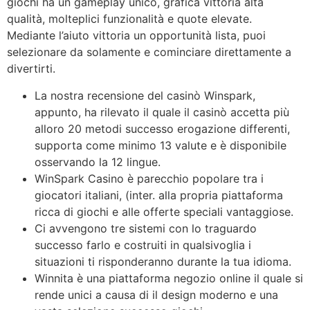
giochi ha un gameplay unico, grafica vittoria alta
qualità, molteplici funzionalità e quote elevate.
Mediante l’aiuto vittoria un opportunità lista, puoi
selezionare da solamente e cominciare direttamente a
divertirti.
La nostra recensione del casinò Winspark,
appunto, ha rilevato il quale il casinò accetta più
alloro 20 metodi successo erogazione differenti,
supporta come minimo 13 valute e è disponibile
osservando la 12 lingue.
WinSpark Casino è parecchio popolare tra i
giocatori italiani, (inter. alla propria piattaforma
ricca di giochi e alle offerte speciali vantaggiose.
Ci avvengono tre sistemi con lo traguardo
successo farlo e costruiti in qualsivoglia i
situazioni ti risponderanno durante la tua idioma.
Winnita è una piattaforma negozio online il quale si
rende unici a causa di il design moderno e una