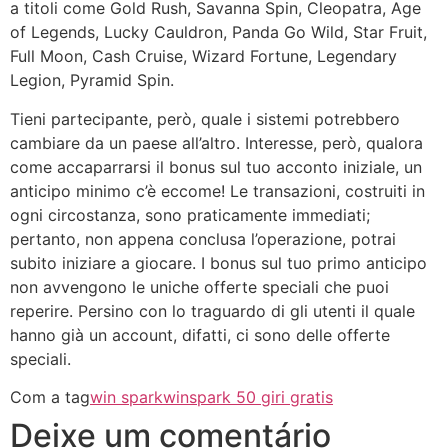
a titoli come Gold Rush, Savanna Spin, Cleopatra, Age
of Legends, Lucky Cauldron, Panda Go Wild, Star Fruit,
Full Moon, Cash Cruise, Wizard Fortune, Legendary
Legion, Pyramid Spin.
Tieni partecipante, però, quale i sistemi potrebbero
cambiare da un paese all’altro. Interesse, però, qualora
come accaparrarsi il bonus sul tuo acconto iniziale, un
anticipo minimo c’è eccome! Le transazioni, costruiti in
ogni circostanza, sono praticamente immediati;
pertanto, non appena conclusa l’operazione, potrai
subito iniziare a giocare. I bonus sul tuo primo anticipo
non avvengono le uniche offerte speciali che puoi
reperire. Persino con lo traguardo di gli utenti il quale
hanno già un account, difatti, ci sono delle offerte
speciali.
Com a tag
win spark
winspark 50 giri gratis
Deixe um comentário