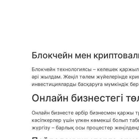
Блокчейн мен криптова
Блокчейн технологиясы – келешек қаржылы
әрі жылдам. Жеңіл төлем жүйелерінде кри
инвестицияларды басқаруға мүмкіндік бер
Онлайн бизнестегі т
Онлайн бизнесте әрбір бизнесмен қаржы т
кәсіпкерлер үшін үлкен көмекші болып таб
жүргізу – барлық осы процестер жеңілденді