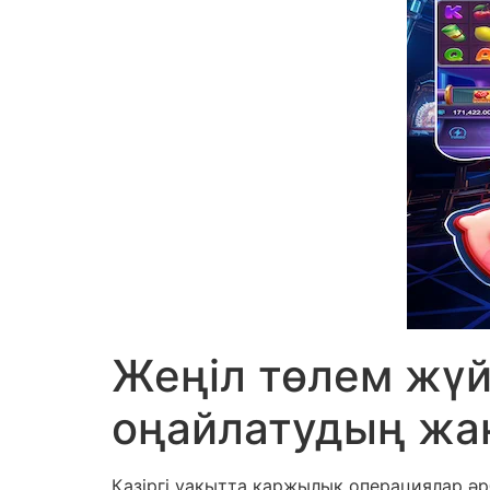
Жеңіл төлем жү
оңайлатудың жа
Қазіргі уақытта қаржылық операциялар ә