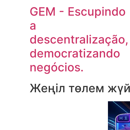
GEM - Escupindo
a
descentralização,
democratizando
negócios.
Жеңіл төлем жүйе