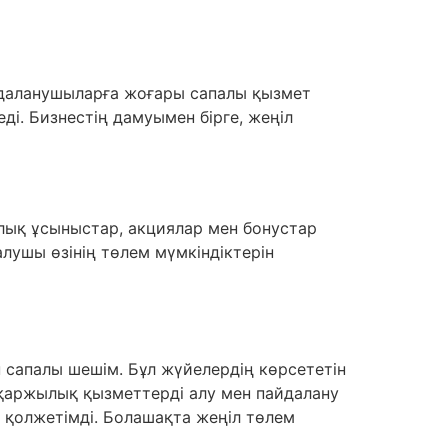
йдаланушыларға жоғары сапалы қызмет
і. Бизнестің дамуымен бірге, жеңіл
лық ұсыныстар, акциялар мен бонустар
лушы өзінің төлем мүмкіндіктерін
 сапалы шешім. Бұл жүйелердің көрсететін
 қаржылық қызметтерді алу мен пайдалану
і қолжетімді. Болашақта жеңіл төлем