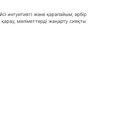
йсі интуитивті және қарапайым, әрбір
 қарау, мәліметтерді жаңарту сияқты