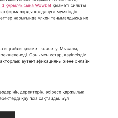
oid құрылғысына Wowbet
қызметі сияқты
платформаларды қолдануға мүмкіндік
меттер нарығында үлкен танымалдыққа ие
ға ыңғайлы қызмет көрсету. Мысалы,
екшеленеді. Сонымен қатар, қауіпсіздік
ифакторлық аутентификацияны және онлайн
 өздерінің деректерін, әсіресе қаржылық
ректерді қауіпсіз сақтайды. Бұл