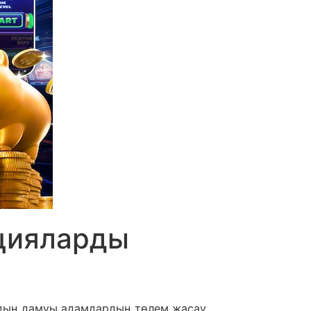
цияларды
ардың дамуы адамдардың төлем жасау