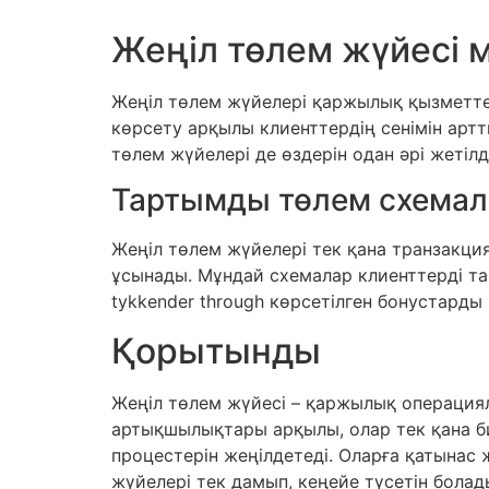
Жеңіл төлем жүйесі 
Жеңіл төлем жүйелері қаржылық қызметте
көрсету арқылы клиенттердің сенімін арт
төлем жүйелері де өздерін одан әрі жетіл
Тартымды төлем схема
Жеңіл төлем жүйелері тек қана транзакц
ұсынады. Мұндай схемалар клиенттерді тар
tykkender through көрсетілген бонустарды
Қорытынды
Жеңіл төлем жүйесі – қаржылық операциял
артықшылықтары арқылы, олар тек қана би
процестерін жеңілдетеді. Оларға қатынас 
жүйелері тек дамып, кеңейе түсетін болад