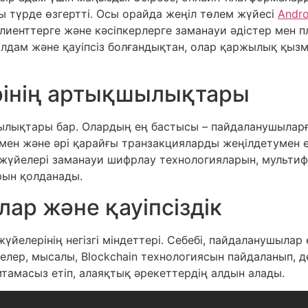
ы түрде өзгертті. Осы орайда жеңіл төлем жүйесі
Andr
клиенттерге және кәсіпкерлерге заманауи әдістер мен 
ылдам және қауіпсіз болғандықтан, олар қаржылық қыз
рінің артықшылықтары
шылықтары бар. Олардың ең бастысы – пайдаланушылар
ен және әрі қарайғы транзакцияларды жеңілдетумен ер
м жүйелері заманауи шифрлау технологияларын, мульт
рын қолданады.
ар және қауіпсіздік
жүйелерінің негізгі міндеттері. Себебі, пайдаланушылар
йелер, мысалы, Blockchain технологиясын пайдаланып, де
амасыз етіп, алаяқтық әрекеттердің алдын алады.