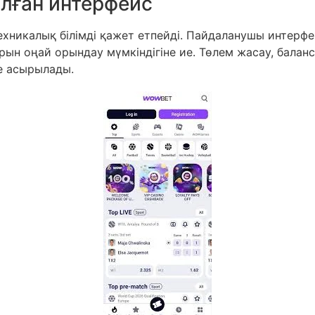
лған интерфейс
ехникалық білімді қажет етпейді. Пайдаланушы интерфе
ын оңай орындау мүмкіндігіне ие. Төлем жасау, баланс
ке асырылады.