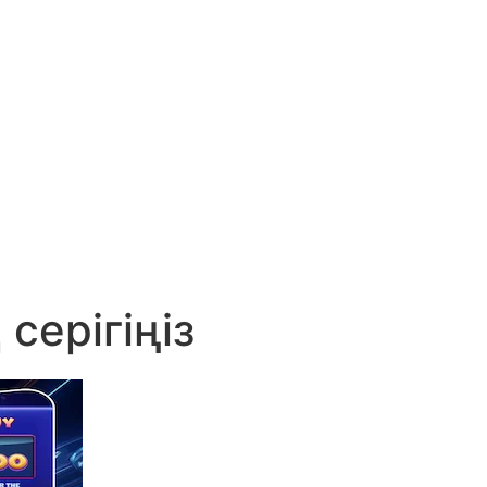
серігіңіз