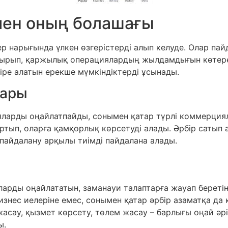
мен оның болашағы
р нарығында үлкен өзгерістерді алып келуде. Олар па
тырып, қаржылық операциялардың жылдамдығын көтеред
діре алатын ерекше мүмкіндіктерді ұсынады.
лары
ияларды оңайлатпайды, сонымен қатар түрлі коммерция
тып, оларға қамқорлық көрсетуді алады. Әрбір сатып а
 пайдалану арқылы тиімді пайдалана алады.
арды оңайлататын, заманауи талаптарға жауап беретін
знес иелеріне емес, сонымен қатар әрбір азаматқа да
жасау, қызмет көрсету, төлем жасау – барлығы оңай әр
ы.