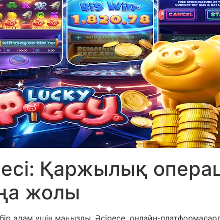
йесі: Қаржылық опера
ңа жолы
рбір адам үшін маңызды. Әсіресе, онлайн-платформал