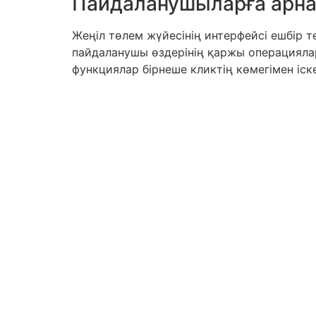
Пайдаланушыларға арна
Жеңіл төлем жүйесінің интерфейсі ешбір т
пайдаланушы өздерінің қаржы операциялар
функциялар бірнеше кликтің көмегімен іс