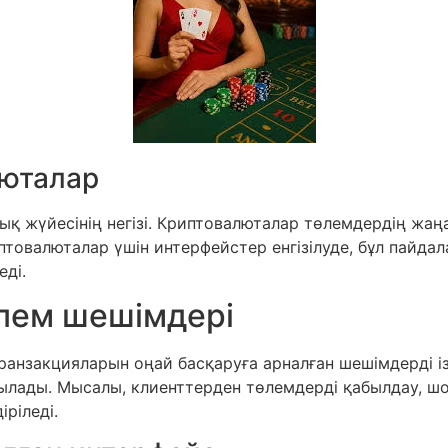
люталар
қ жүйесінің негізі. Криптовалюталар төлемдердің жаң
птовалюталар үшін интерфейстер енгізілуде, бұл пайда
еді.
өлем шешімдері
ранзакцияларын оңай басқаруға арналған шешімдерді із
ылады. Мысалы, клиенттерден төлемдерді қабылдау, шо
ріледі.