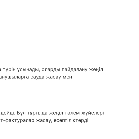
а түрін ұсынады, оларды пайдалану жеңіл
ланушыларға сауда жасау мен
дейді. Бұл тұрғыда жеңіл төлем жүйелері
т-фактуралар жасау, есептіліктерді