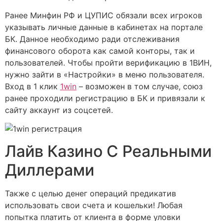
Ранее Минфин РФ и ЦУПИС обязали всех игроков
указывать личные данные в кабинетах на портале
БК. Данное необходимо ради отслеживания
финансового оборота как самой конторы, так и
пользователей. Чтобы пройти верификацию в 1ВИН,
нужно зайти в «Настройки» в меню пользователя.
Вход в 1 клик
1win
– возможен в том случае, союз
ранее проходили регистрацию в БК и привязали к
сайту аккаунт из соцсетей.
Лайв Казино С Реальными
Диллерами
Та͏кже с целью д͏енег операций предикатив
использовать свои счета и кошельки! Любая
по͏пытка платить от клиента в ͏форме уловки