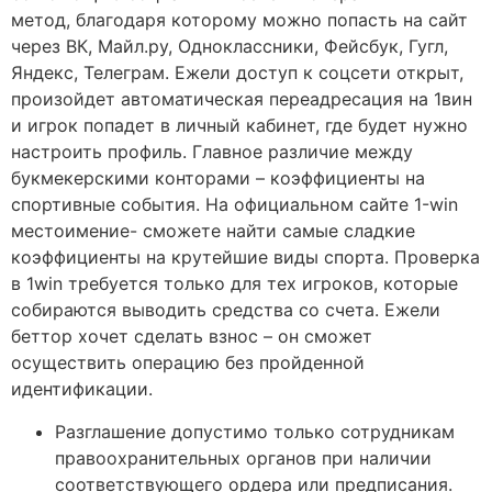
метод, благодаря которому можно попасть на сайт
через ВК, Майл.ру, Одноклассники, Фейсбук, Гугл,
Яндекс, Телеграм. Ежели доступ к соцсети открыт,
произойдет автоматическая переадресация на 1вин
и игрок попадет в личный кабинет, где будет нужно
настроить профиль. Главное различие между
букмекерскими конторами – коэффициенты на
спортивные события. На официальном сайте 1-win
местоимение- сможете найти самые сладкие
коэффициенты на крутейшие виды спорта. Проверка
в 1win требуется только для тех игроков, которые
собираются выводить средства со счета. Ежели
беттор хочет сделать взнос – он сможет
осуществить операцию без пройденной
идентификации.
Разглашение допустимо только сотрудникам
правоохранительных органов при наличии
соответствующего ордера или предписания.