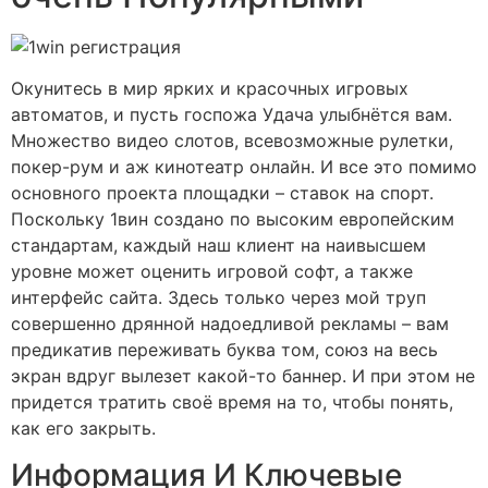
Окунитесь в мир ярких и красочных игровых
автоматов, и пусть госпожа Удача улыбнётся вам.
Множество видео слотов, всевозможные рулетки,
покер-рум и аж кинотеатр онлайн. И все это помимо
основного проекта площадки – ставок на спорт.
Поскольку 1вин создано по высоким европейским
стандартам, каждый наш клиент на наивысшем
уровне может оценить игровой софт, а также
интерфейс сайта. Здесь только через мой труп
совершенно дрянной надоедливой рекламы – вам
предикатив переживать буква том, союз на весь
экран вдруг вылезет какой-то баннер. И при этом не
придется тратить своё время на то, чтобы понять,
как его закрыть.
Информация И Ключевые